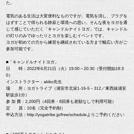
た。
電気のある生活は大変便利なものですが、電気を消し、プラグを
はずすことで得られる静寂と環境への思い。そんな夜をヨガを通
じて感じていただく「キャンドルナイトヨガ」では、キャンドル
の灯りのみでゆったりとヨガを楽しむイベントです。
ヨガが初めての方から練習を継続されている方まで幅広い方がご
参加可能です。
■「キャンドルナイトヨガ」
日 時：2022年6月21日（火）19:00～20:30（受付開始18:3
0）
インストラクター：akiko先生
場 所：ヨガトライブ（浦安市北栄1-16-5－312／東西線浦安
駅徒歩1分）
参 加 費：2,200円（4回券・8回券も差額なしで利用可能）
定 員：10名（完全予約制）
申込方法：
http://yogatribe.jp/free/schedule
よりご予約ください