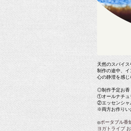
天然のスパイス
制作の途中、イ
心の静澄を感じ
◎制作予定お香
①オールナチュ
②エッセンシャ
※両方お作りい
ポータブル香
◎
ヨガトライブ お