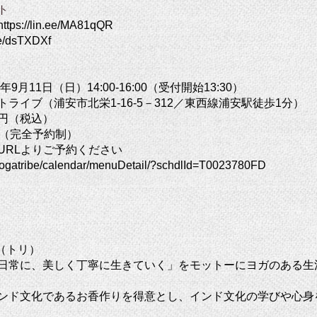
ト
https://lin.ee/MA81qQR
.ee/dsTXDXf
9月11日（日）14:00-16:00（受付開始13:30）
イブ（浦安市北栄1-16-5－312／東西線浦安駅徒歩1分）
00円（税込）
（完全予約制）
URLよりご予約ください
et/yogatribe/calendar/menuDetail/?schdlId=T0023780FD
i（トリ）
日常に、美しく丁寧に生きていく」をモットーにヨガのある生
ンド文化であるお香作りを得意とし、インド文化の学びや心身