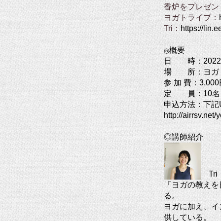
香炉をプレゼン
ヨガトライブ：
Tri：
https://lin
概要
◎
日 時：2022年
場 所：ヨガトラ
参 加 費：3,0
定 員：10名
申込方法：下記
http://airrsv.n
◎講師紹介
Tr
「ヨガの教えを
る。
ヨガに加え、イ
供している。