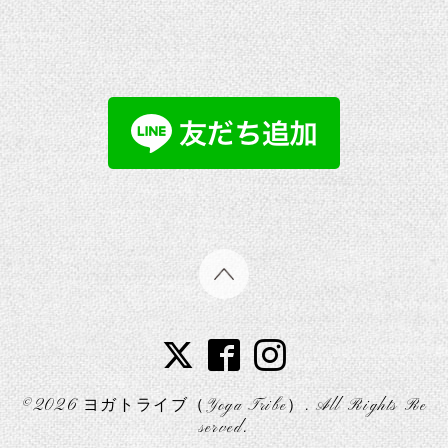
©2026
ヨガトライブ（Yoga Tribe）
. All Rights Re
served.