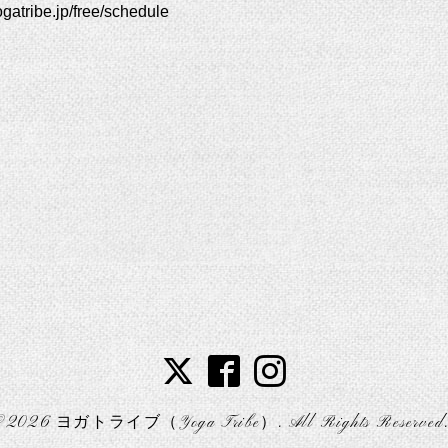
yogatribe.jp/free/schedule
©2026
ヨガトライブ（Yoga Tribe）
. All Rights Reserved