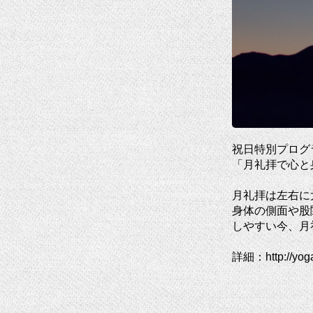
祝日特別プログ
「月礼拝で心と
月礼拝は左右に
身体の側面や股
しやすい今、月
詳細：
http://yog